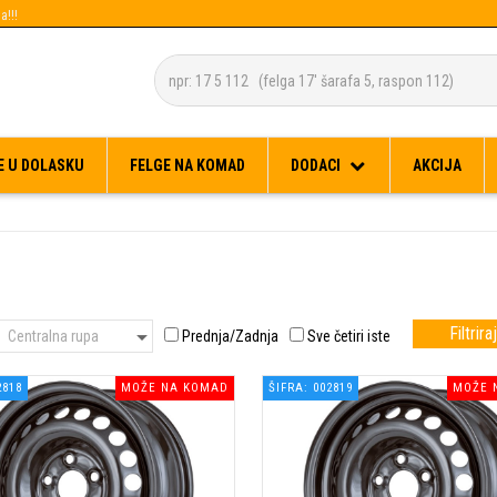
a!!!
Besplatna dostava za narudžbe preko 150 KM
E U DOLASKU
FELGE NA KOMAD
DODACI
AKCIJA
Filtriraj
Centralna rupa
Prednja/Zadnja
Sve četiri iste
2818
MOŽE NA KOMAD
ŠIFRA: 002819
MOŽE 