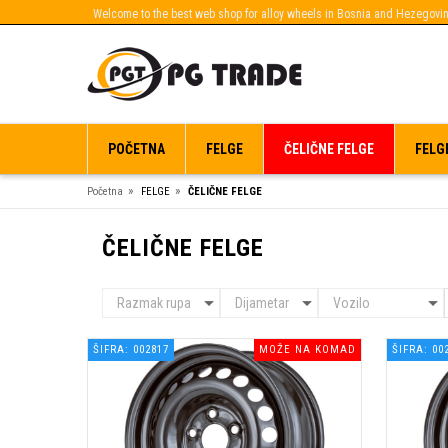
Welcome to the best web shop for alloy wheels in Bosnia and Hezegovin
POČETNA
FELGE
ČELIČNE FELGE
FELG
»
»
Početna
FELGE
ČELIČNE FELGE
ČELIČNE FELGE
ŠIFRA: 002817
MOŽE NA KOMAD
ŠIFRA: 00