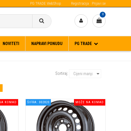
PG TRADE WebShop
Registracija
Prijavi se
Narudžbe primljene IZA 12:00h, šaljemo idući radni dan.
0
NOVITETI
NAPRAVI PONUDU
PG TRADE
Sortiraj:
NA KOMAD
ŠIFRA: 002820
MOŽE NA KOMAD