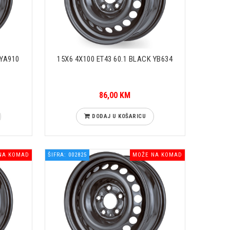
 YA910
15X6 4X100 ET43 60.1 BLACK YB634
86,00 KM
DODAJ U KOŠARICU
NA KOMAD
ŠIFRA: 002825
MOŽE NA KOMAD