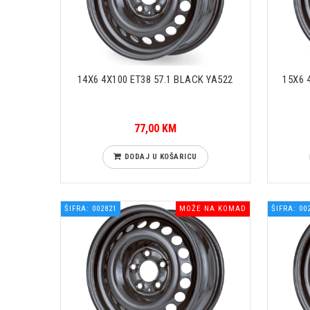
14X6 4X100 ET38 57.1 BLACK YA522
15X6 
77,00 KM
DODAJ U KOŠARICU
ŠIFRA: 002821
MOŽE NA KOMAD
ŠIFRA: 00