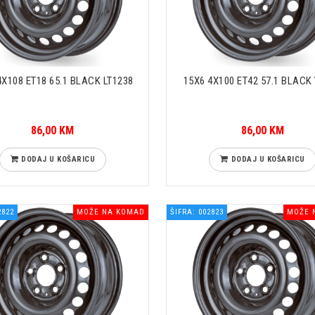
4X108 ET18 65.1 BLACK LT1238
15X6 4X100 ET42 57.1 BLACK
86,00 KM
86,00 KM
DODAJ U KOŠARICU
DODAJ U KOŠARICU
2822
MOŽE NA KOMAD
ŠIFRA: 002823
MOŽE 