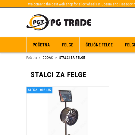
Welcome to the best web shop for alloy wheels in Bosnia and Hezegovin
POČETNA
FELGE
ČELIČNE FELGE
FELG
»
»
Početna
DODACI
STALCI ZA FELGE
STALCI ZA FELGE
ŠIFRA: 003135