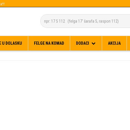
a!!!
Besplatna dostava za narudžbe preko 150 KM
E U DOLASKU
FELGE NA KOMAD
DODACI
AKCIJA