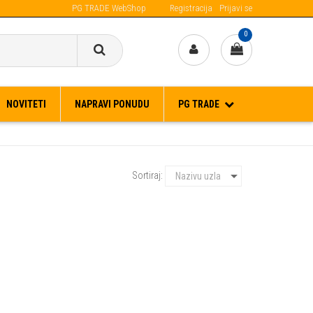
PG TRADE WebShop
Registracija
Prijavi se
Narudžbe primljene IZA 12:00h, šaljemo idući radni dan.
0
NOVITETI
NAPRAVI PONUDU
PG TRADE
Sortiraj: