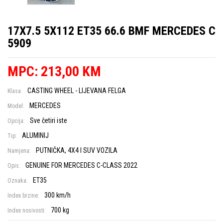
17X7.5 5X112 ET35 66.6 BMF MERCEDES C
5909
MPC: 213,00 KM
CASTING WHEEL - LIJEVANA FELGA
Klasa:
MERCEDES
Model:
Sve četiri iste
Opcija:
ALUMINIJ
Tip:
PUTNIČKA, 4X4 I SUV VOZILA
Namjena:
GENUINE FOR MERCEDES C-CLASS 2022
Opis:
ET35
Oznaka:
300 km/h
Index brzine:
700 kg
Index nosivosti: