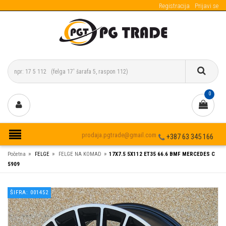
Registracija
Prijavi se
0
prodaja.pgtrade@gmail.com
+387 63 345 166
»
»
»
Početna
FELGE
FELGE NA KOMAD
17X7.5 5X112 ET35 66.6 BMF MERCEDES C
5909
ŠIFRA: 001452