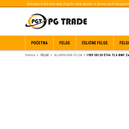
Welcome to the best web shop for alloy wheels in Bosnia and Hezegovin
POČETNA
FELGE
ČELIČNE FELGE
FELG
»
»
»
Početna
FELGE
ALUMINIJSKA FELGA
19X9 5X120 ET44 72.6 BMF Z