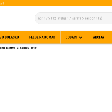
a!!!
Besplatna dostava za narudžbe preko 150 KM
E U DOLASKU
FELGE NA KOMAD
DODACI
AKCIJA
adnja za BMW_G_SERIES_3010