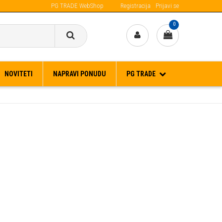
PG TRADE WebShop
Registracija
Prijavi se
Narudžbe primljene IZA 12:00h, šaljemo idući radni dan.
0
NOVITETI
NAPRAVI PONUDU
PG TRADE