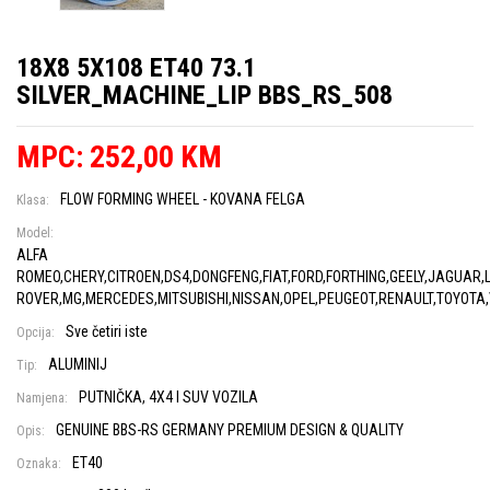
18X8 5X108 ET40 73.1
SILVER_MACHINE_LIP BBS_RS_508
MPC: 252,00 KM
FLOW FORMING WHEEL - KOVANA FELGA
Klasa:
Model:
ALFA
ROMEO,CHERY,CITROEN,DS4,DONGFENG,FIAT,FORD,FORTHING,GEELY,JAGUAR,
ROVER,MG,MERCEDES,MITSUBISHI,NISSAN,OPEL,PEUGEOT,RENAULT,TOYOTA
Sve četiri iste
Opcija:
ALUMINIJ
Tip:
PUTNIČKA, 4X4 I SUV VOZILA
Namjena:
GENUINE BBS-RS GERMANY PREMIUM DESIGN & QUALITY
Opis:
ET40
Oznaka: