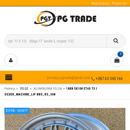
Registracija
Prijavi se
0
prodaja.pgtrade@gmail.com
+387 63 345 166
»
»
»
Početna
FELGE
ALUMINIJSKA FELGA
18X8 5X108 ET40 73.1
SILVER_MACHINE_LIP BBS_RS_508
ŠIFRA: 002077