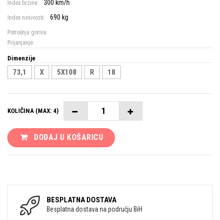
300 km/h
Index brzine:
690 kg
Index nosivosti:
Potrošnja goriva:
Prijanjanje:
Dimenzije
73,1
X
5X108
R
18
KOLIČINA (MAX: 4)
DODAJ U KOŠARICU
BESPLATNA DOSTAVA
Besplatna dostava na području BiH