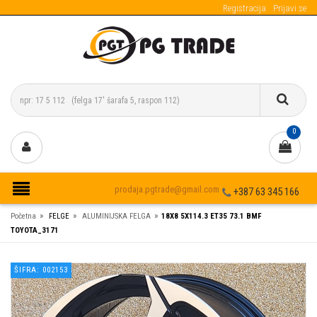
Registracija
Prijavi se
0
prodaja.pgtrade@gmail.com
+387 63 345 166
»
»
»
Početna
FELGE
ALUMINIJSKA FELGA
18X8 5X114.3 ET35 73.1 BMF
TOYOTA_3171
ŠIFRA: 002153