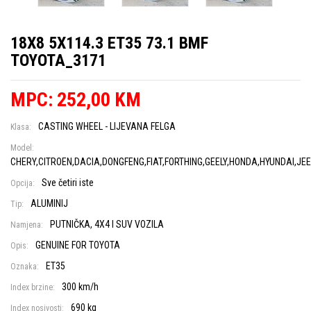
18X8 5X114.3 ET35 73.1 BMF
TOYOTA_3171
MPC: 252,00 KM
CASTING WHEEL - LIJEVANA FELGA
Klasa:
Model:
CHERY,CITROEN,DACIA,DONGFENG,FIAT,FORTHING,GEELY,HONDA,HYUNDAI,JE
Sve četiri iste
Opcija:
ALUMINIJ
Tip:
PUTNIČKA, 4X4 I SUV VOZILA
Namjena:
GENUINE FOR TOYOTA
Opis:
ET35
Oznaka:
300 km/h
Index brzine:
690 kg
Index nosivosti: