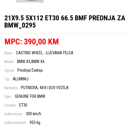
21X9.5 5X112 ET30 66.5 BMF PREDNJA ZA
BMW_0295
MPC: 390,00 KM
CASTING WHEEL - LIJEVANA FELGA
Klasa:
BMW X5,BMW X6
Model:
Prednja/Zadnja
Opcija:
ALUMINIJ
Tip:
PUTNIČKA, 4X4 I SUV VOZILA
Namjena:
GENUINE FOR BMW
Opis:
ET30
Oznaka:
300 km/h
Index brzine:
955 kg
Index nosivosti: