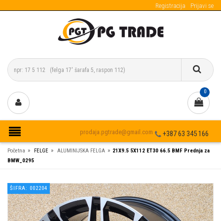
Registracija
Prijavi se
0
prodaja.pgtrade@gmail.com
+387 63 345 166
»
»
»
Početna
FELGE
ALUMINIJSKA FELGA
21X9.5 5X112 ET30 66.5 BMF Prednja za
BMW_0295
ŠIFRA: 002204