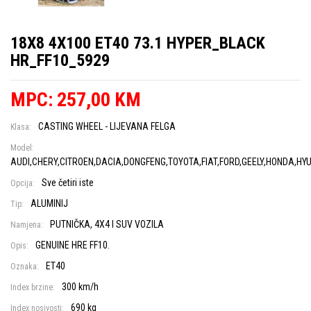
18X8 4X100 ET40 73.1 HYPER_BLACK
HR_FF10_5929
MPC: 257,00 KM
CASTING WHEEL - LIJEVANA FELGA
Klasa:
Model:
AUDI,CHERY,CITROEN,DACIA,DONGFENG,TOYOTA,FIAT,FORD,GEELY,HONDA,HY
Sve četiri iste
Opcija:
ALUMINIJ
Tip:
PUTNIČKA, 4X4 I SUV VOZILA
Namjena:
GENUINE HRE FF10.
Opis:
ET40
Oznaka:
300 km/h
Index brzine:
690 kg
Index nosivosti: