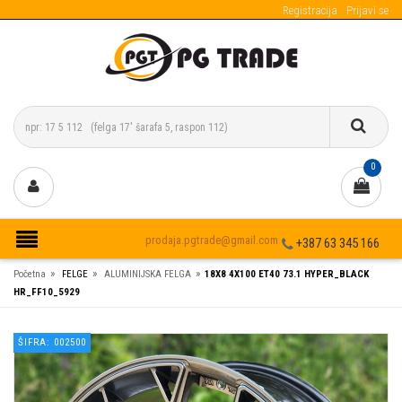
Registracija
Prijavi se
0
prodaja.pgtrade@gmail.com
+387 63 345 166
»
»
»
Početna
FELGE
ALUMINIJSKA FELGA
18X8 4X100 ET40 73.1 HYPER_BLACK
HR_FF10_5929
ŠIFRA: 002500