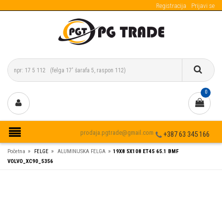
Registracija
Prijavi se
0
prodaja.pgtrade@gmail.com
+387 63 345 166
»
»
»
Početna
FELGE
ALUMINIJSKA FELGA
19X8 5X108 ET45 65.1 BMF
VOLVO_XC90_5356