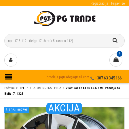
Registracija
Prijavi se
0
prodaja.pgtrade@gmail.com
+387 63 345 166
»
»
»
Početna
FELGE
ALUMINIJSKA FELGA
21X9 5X112 ET24 66.5 BMF Prednja za
BMW_7_1325
AKCIJA
ŠIFRA: 002798