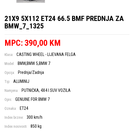
21X9 5X112 ET24 66.5 BMF PREDNJA ZA
BMW_7_1325
MPC: 390,00 KM
CASTING WHEEL - LIJEVANA FELGA
Klasa:
BMW,BMW 5,BMW 7
Model:
Prednja/Zadnja
Opcija:
ALUMINIJ
Tip:
PUTNIČKA, 4X4 I SUV VOZILA
Namjena:
GENUINE FOR BMW 7
Opis:
ET24
Oznaka:
300 km/h
Index brzine:
850 kg
Index nosivosti: