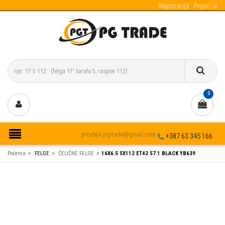
Registracija
Prijavi se
0
prodaja.pgtrade@gmail.com
+387 63 345 166
»
»
»
Početna
FELGE
ČELIČNE FELGE
16X6.5 5X112 ET42 57.1 BLACK YB639