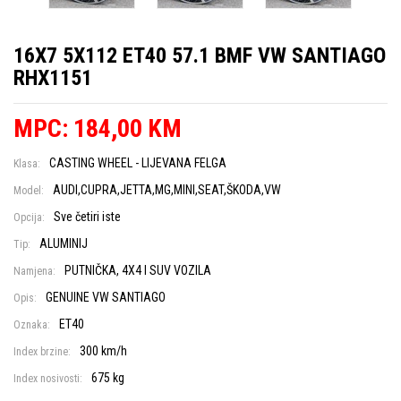
16X7 5X112 ET40 57.1 BMF VW SANTIAGO
RHX1151
MPC: 184,00 KM
CASTING WHEEL - LIJEVANA FELGA
Klasa:
AUDI,CUPRA,JETTA,MG,MINI,SEAT,ŠKODA,VW
Model:
Sve četiri iste
Opcija:
ALUMINIJ
Tip:
PUTNIČKA, 4X4 I SUV VOZILA
Namjena:
GENUINE VW SANTIAGO
Opis:
ET40
Oznaka:
300 km/h
Index brzine:
675 kg
Index nosivosti: