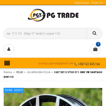
Registracija
Prijavi se
0
prodaja.pgtrade@gmail.com
+387 63 345 166
»
»
»
Početna
FELGE
ALUMINIJSKA FELGA
16X7 5X112 ET40 57.1 BMF VW SANTIAGO
RHX1151
ŠIFRA: 003319