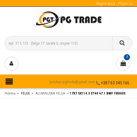
Registracija
Prijavi se
0
prodaja.pgtrade@gmail.com
+387 63 345 166
»
»
»
Početna
FELGE
ALUMINIJSKA FELGA
17X7 5X114.3 ET40 67.1 BMF FBX405