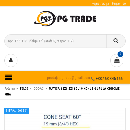
Registracija
Prijavi se
0
prodaja.pgtrade@gmail.com
+387 63 345 166
»
»
»
Početna
FELGE
DODACI
MATICA 12X1.5X16GL19 KONUS-ŠUPLJA CHROME
KINA
ŠIFRA: 003501