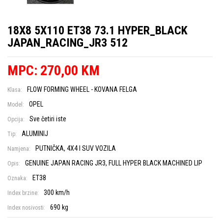
18X8 5X110 ET38 73.1 HYPER_BLACK
JAPAN_RACING_JR3 512
MPC: 270,00 KM
FLOW FORMING WHEEL - KOVANA FELGA
Klasa:
OPEL
Model:
Sve četiri iste
Opcija:
ALUMINIJ
Tip:
PUTNIČKA, 4X4 I SUV VOZILA
Namjena:
GENUINE JAPAN RACING JR3, FULL HYPER BLACK MACHINED LIP
Opis:
ET38
Oznaka:
300 km/h
Index brzine:
690 kg
Index nosivosti: