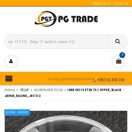
Registracija
Prijavi se
0
prodaja.pgtrade@gmail.com
+387 63 345 166
»
»
»
Početna
FELGE
ALUMINIJSKA FELGA
18X8 5X110 ET38 73.1 HYPER_BLACK
JAPAN_RACING_JR3 512
ŠIFRA: 003581