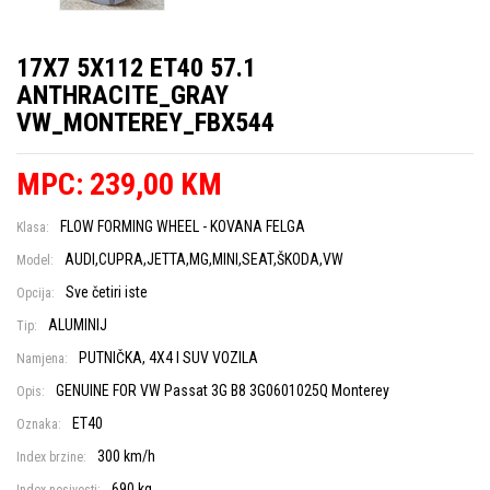
17X7 5X112 ET40 57.1
ANTHRACITE_GRAY
VW_MONTEREY_FBX544
MPC: 239,00 KM
FLOW FORMING WHEEL - KOVANA FELGA
Klasa:
AUDI,CUPRA,JETTA,MG,MINI,SEAT,ŠKODA,VW
Model:
Sve četiri iste
Opcija:
ALUMINIJ
Tip:
PUTNIČKA, 4X4 I SUV VOZILA
Namjena:
GENUINE FOR VW Passat 3G B8 3G0601025Q Monterey
Opis:
ET40
Oznaka:
300 km/h
Index brzine:
690 kg