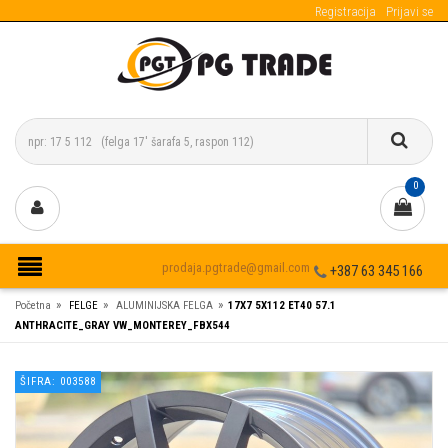
Registracija
Prijavi se
0
prodaja.pgtrade@gmail.com
+387 63 345 166
»
»
»
Početna
FELGE
ALUMINIJSKA FELGA
17X7 5X112 ET40 57.1
ANTHRACITE_GRAY VW_MONTEREY_FBX544
ŠIFRA: 003588