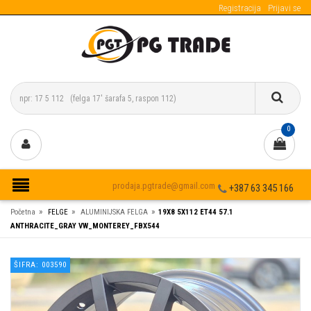
Registracija
Prijavi se
0
prodaja.pgtrade@gmail.com
+387 63 345 166
»
»
»
Početna
FELGE
ALUMINIJSKA FELGA
19X8 5X112 ET44 57.1
ANTHRACITE_GRAY VW_MONTEREY_FBX544
ŠIFRA: 003590