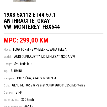
19X8 5X112 ET44 57.1
ANTHRACITE_GRAY
VW_MONTEREY_FBX544
MPC: 299,00 KM
FLOW FORMING WHEEL - KOVANA FELGA
Klasa:
AUDI,CUPRA,JETTA,MG,MINI,SEAT,ŠKODA,VW
Model:
Sve četiri iste
Opcija:
ALUMINIJ
Tip:
PUTNIČKA, 4X4 I SUV VOZILA
Namjena:
GENUINE FOR VW Passat 3G B8 3G0601025Q Monterey
Opis:
ET44
Oznaka:
300 km/h
Index brzine:
690 kg