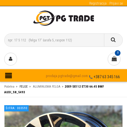
Registracija
Prijavi se
0
prodaja.pgtrade@gmail.com
+387 63 345 166
»
»
»
Početna
FELGE
ALUMINIJSKA FELGA
20X9 5X112 ET30 66.45 BMF
AUDI_S8_5493
ŠIFRA: 003593