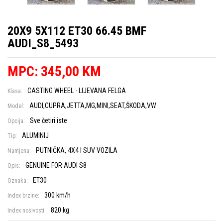
20X9 5X112 ET30 66.45 BMF
AUDI_S8_5493
MPC: 345,00 KM
CASTING WHEEL - LIJEVANA FELGA
Klasa:
AUDI,CUPRA,JETTA,MG,MINI,SEAT,ŠKODA,VW
Model:
Sve četiri iste
Opcija:
ALUMINIJ
Tip:
PUTNIČKA, 4X4 I SUV VOZILA
Namjena:
GENUINE FOR AUDI S8
Opis:
ET30
Oznaka:
300 km/h
Index brzine:
820 kg
Index nosivosti: