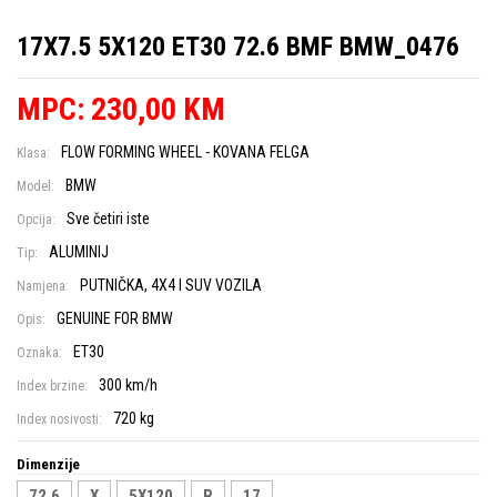
17X7.5 5X120 ET30 72.6 BMF BMW_0476
MPC: 230,00 KM
FLOW FORMING WHEEL - KOVANA FELGA
Klasa:
BMW
Model:
Sve četiri iste
Opcija:
ALUMINIJ
Tip:
PUTNIČKA, 4X4 I SUV VOZILA
Namjena:
GENUINE FOR BMW
Opis:
ET30
Oznaka:
300 km/h
Index brzine:
720 kg
Index nosivosti:
Dimenzije
72,6
X
5X120
R
17