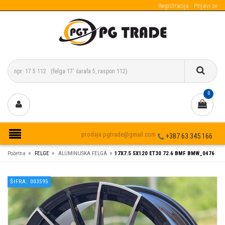
Registracija
Prijavi se
0
prodaja.pgtrade@gmail.com
+387 63 345 166
»
»
»
Početna
FELGE
ALUMINIJSKA FELGA
17X7.5 5X120 ET30 72.6 BMF BMW_0476
ŠIFRA: 003595