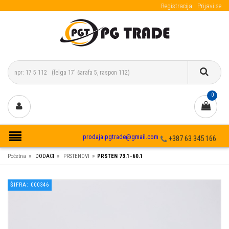
Registracija
Prijavi se
0
prodaja.pgtrade@gmail.com
+387 63 345 166
»
»
»
Početna
DODACI
PRSTENOVI
PRSTEN 73.1-60.1
ŠIFRA: 000346