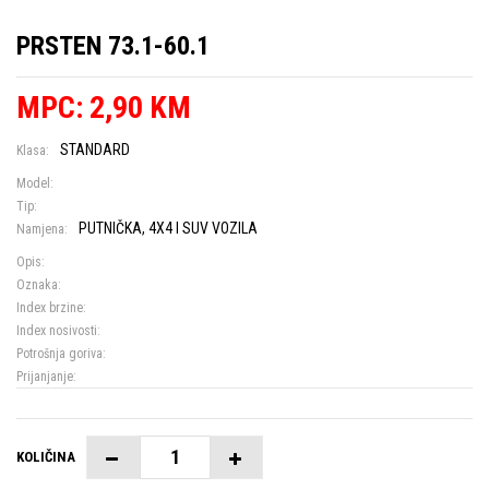
PRSTEN 73.1-60.1
MPC: 2,90 KM
STANDARD
Klasa:
Model:
Tip:
PUTNIČKA, 4X4 I SUV VOZILA
Namjena:
Opis:
Oznaka:
Index brzine:
Index nosivosti:
Potrošnja goriva:
Prijanjanje:
KOLIČINA